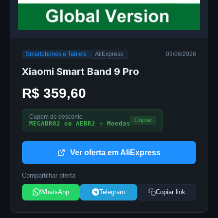
Smartphones e Tablets
AliExpress
03/06/2026
Xiaomi Smart Band 9 Pro
R$ 359,60
Cupom de desconto
Copiar
MEGABR02 ou AEBR2 + Moedas
Ver oferta em AliExpress
Compartilhar oferta
WhatsApp
Telegram
Copiar link