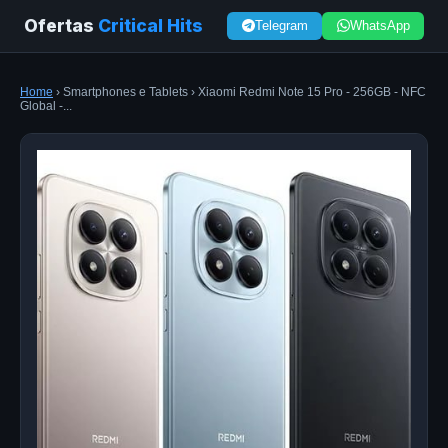
Ofertas
Critical Hits
Telegram
WhatsApp
Home
› Smartphones e Tablets › Xiaomi Redmi Note 15 Pro - 256GB - NFC
Global -...