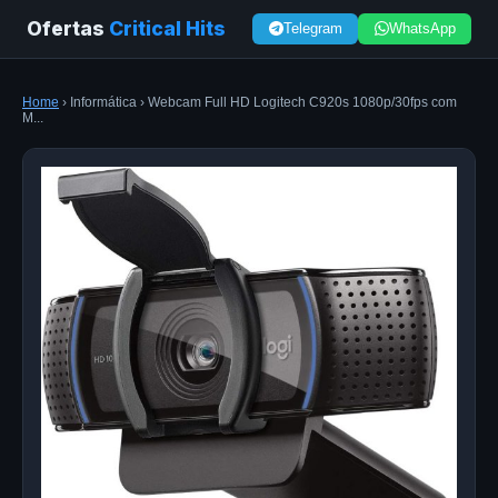
Ofertas
Critical Hits
Telegram
WhatsApp
Home
› Informática › Webcam Full HD Logitech C920s 1080p/30fps com
M...