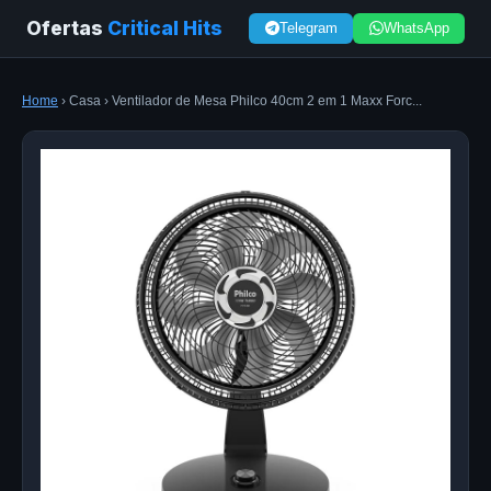
Ofertas
Critical Hits
Telegram
WhatsApp
Home
› Casa › Ventilador de Mesa Philco 40cm 2 em 1 Maxx Forc...