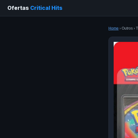
Ofertas
Critical Hits
Home
› Outros ›