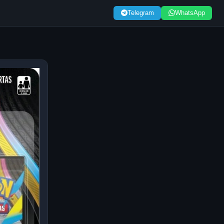
Telegram
WhatsApp