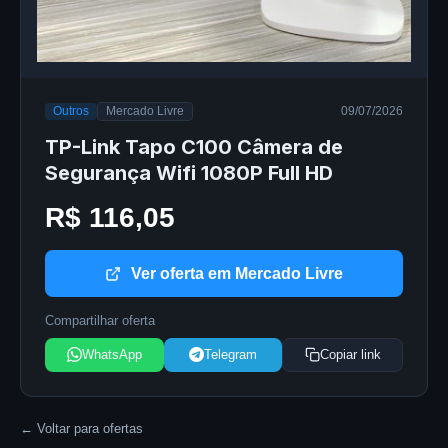
Outros
Mercado Livre
09/07/2026
TP-Link Tapo C100 Câmera de
Segurança Wifi 1080P Full HD
R$ 116,05
Ver oferta em Mercado Livre
Compartilhar oferta
WhatsApp
Telegram
Copiar link
← Voltar para ofertas