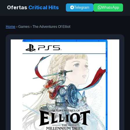
Ofertas
Critical Hits
Telegram
WhatsApp
Home
› Games › The Adventures Of Elliot