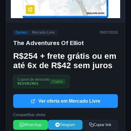
Games
Mercado Livre
09/07/2026
The Adventures Of Elliot
R$254 + frete grátis ou em
até 6x de R$42 sem juros
Cupom de desconto
Copiar
MEUSMIMOS
Ver oferta em Mercado Livre
Compartilhar oferta
WhatsApp
Telegram
Copiar link