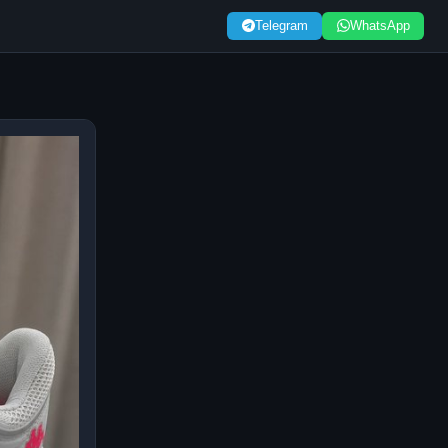
Telegram
WhatsApp