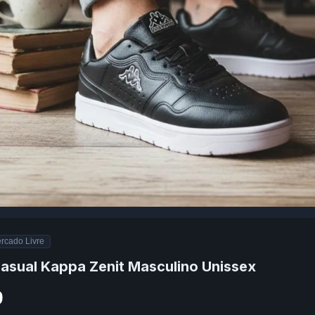
rcado Livre
Casual Kappa Zenit Masculino Unissex
9