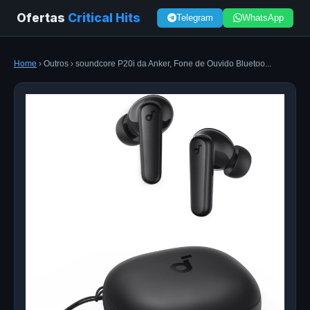
Ofertas
Critical Hits
Telegram
WhatsApp
Home
› Outros › soundcore P20i da Anker, Fone de Ouvido Bluetoo...