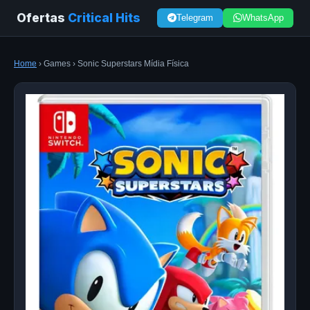
Ofertas
Critical Hits
Telegram
WhatsApp
Home
› Games › Sonic Superstars Mídia Física