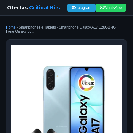
Ofertas
Critical Hits
Telegram
WhatsApp
Home
› Smartphones e Tablets › Smartphone Galaxy A17 128GB 4G +
Fone Galaxy Bu...