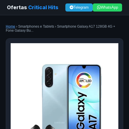
Ofertas
Critical Hits
Telegram
WhatsApp
Home
› Smartphones e Tablets › Smartphone Galaxy A17 128GB 4G +
Fone Galaxy Bu...