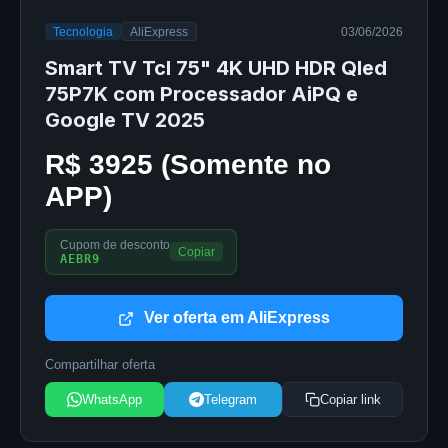
Tecnologia
AliExpress
03/06/2026
Smart TV Tcl 75" 4K UHD HDR Qled
75P7K com Processador AiPQ e
Google TV 2025
R$ 3925 (Somente no
APP)
Cupom de desconto
Copiar
AEBR9
Ver oferta em AliExpress
Compartilhar oferta
WhatsApp
Telegram
Copiar link