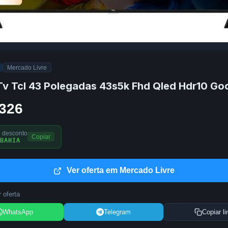
Mercado Livre
Tv Tcl 43 Polegadas 43s5k Fhd Qled Hdr10 Go
.326
 desconto
Copiar
BAHIA
Ver oferta em Mercado Livre
 oferta
WhatsApp
Telegram
Copiar li