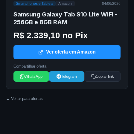
Smartphones e Tablets
Amazon
04/06/2026
Samsung Galaxy Tab S10 Lite WiFi -
256GB e 8GB RAM
R$ 2.339,10 no Pix
Ver oferta em Amazon
Compartilhar oferta
WhatsApp
Telegram
Copiar link
← Voltar para ofertas