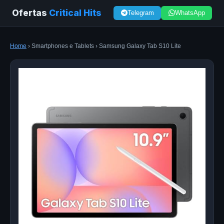
Ofertas
Critical Hits
Telegram
WhatsApp
Home
› Smartphones e Tablets › Samsung Galaxy Tab S10 Lite