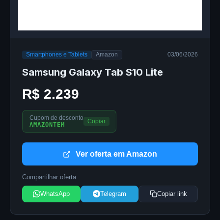
Smartphones e Tablets
Amazon
03/06/2026
Samsung Galaxy Tab S10 Lite
R$ 2.239
Cupom de desconto
Copiar
AMAZONTEM
Ver oferta em Amazon
Compartilhar oferta
WhatsApp
Telegram
Copiar link