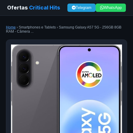
Ofertas
Critical Hits
Telegram
WhatsApp
Home
› Smartphones e Tablets › Samsung Galaxy A57 5G - 256GB 8GB
RAM - Câmera ...