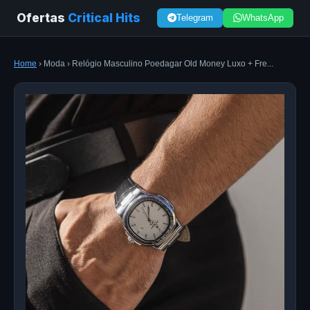
Ofertas
Critical Hits
Telegram
WhatsApp
Home
› Moda › Relógio Masculino Poedagar Old Money Luxo + Fre...