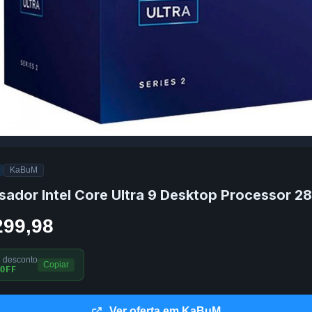
KaBuM
sador Intel Core Ultra 9 Desktop Processor 2
299,98
 desconto
Copiar
OFF
Ver oferta em KaBuM