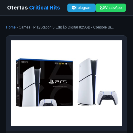
Ofertas
Critical Hits
Telegram
WhatsApp
Home
› Games › PlayStation 5 Edição Digital 825GB - Console Br...