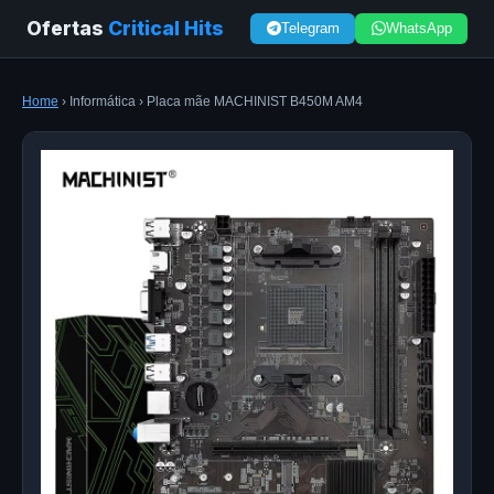
Ofertas
Critical Hits
Telegram
WhatsApp
Home
› Informática › Placa mãe MACHINIST B450M AM4