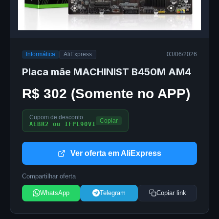
Informática
AliExpress
03/06/2026
Placa mãe MACHINIST B450M AM4
R$ 302 (Somente no APP)
Cupom de desconto
Copiar
AEBR2 ou IFPL90V1
Ver oferta em AliExpress
Compartilhar oferta
WhatsApp
Telegram
Copiar link