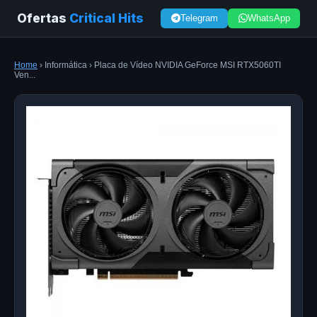
Ofertas
Critical Hits
Telegram
WhatsApp
Home
› Informática › Placa de Vídeo NVIDIA GeForce MSI RTX5060TI
Ven...