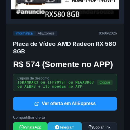
Informática
AliExpress
03/06/2026
Placa de Vídeo AMD Radeon RX 580
8GB
R$ 574 (Somente no APP)
Cupom de desconto
ISKANDAR3 ou IFPY0YST ou MEGABR03
Copiar
ou AEBR3 + 135 moedas no APP
Ver oferta em AliExpress
Compartilhar oferta
WhatsApp
Telegram
Copiar link