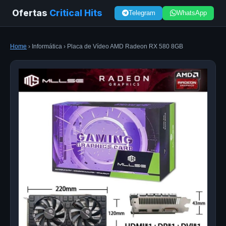
Ofertas
Critical Hits
Telegram
WhatsApp
Home
› Informática › Placa de Vídeo AMD Radeon RX 580 8GB