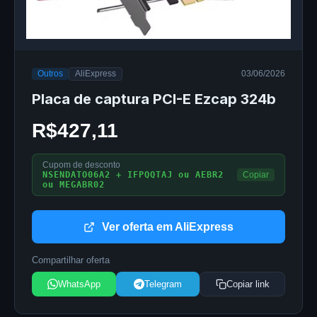
Outros
AliExpress
03/06/2026
Placa de captura PCI-E Ezcap 324b
R$427,11
Cupom de desconto
NSENDATO06A2 + IFPQQTAJ ou AEBR2
Copiar
ou MEGABR02
Ver oferta em AliExpress
Compartilhar oferta
WhatsApp
Telegram
Copiar link