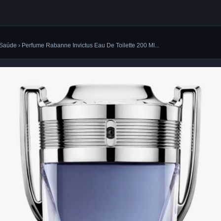
Saúde › Perfume Rabanne Invictus Eau De Toilette 200 Ml...