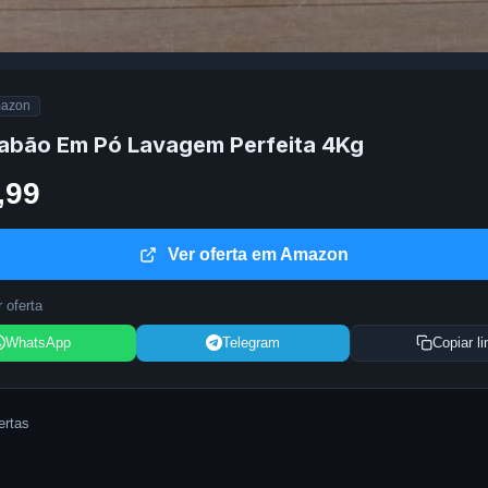
azon
bão Em Pó Lavagem Perfeita 4Kg
,99
Ver oferta em Amazon
 oferta
WhatsApp
Telegram
Copiar li
ertas