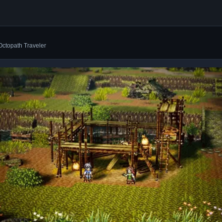
Octopath Traveler