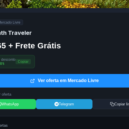
ercado Livre
th Traveler
5 + Frete Grátis
 desconto
Copiar
OS
Ver oferta em Mercado Livre
 oferta
WhatsApp
Telegram
Copiar li
ertas