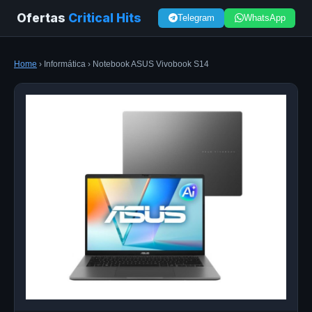
Ofertas
Critical Hits
Telegram
WhatsApp
Home
› Informática › Notebook ASUS Vivobook S14