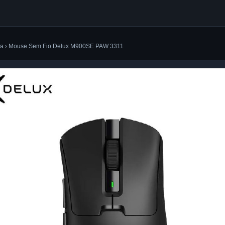
ica › Mouse Sem Fio Delux M900SE PAW 3311