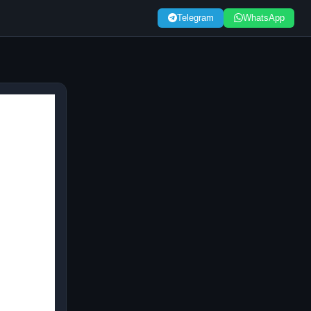
Telegram
WhatsApp