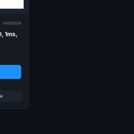
04/06/2026
, 1ms,
nk