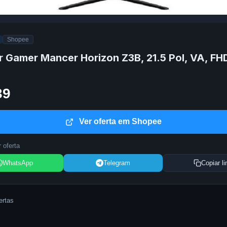
Shopee
 Gamer Mancer Horizon Z3B, 21.5 Pol, VA, FHD
39
Ver oferta em Shopee
 oferta
WhatsApp
Telegram
Copiar li
ertas