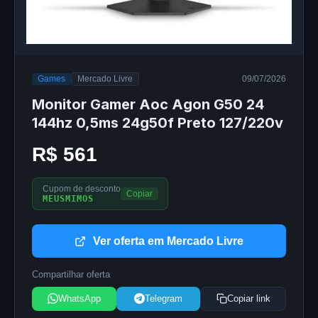
Games
Mercado Livre
09/07/2026
Monitor Gamer Aoc Agon G50 24
144hz 0,5ms 24g50f Preto 127/220v
R$ 561
Cupom de desconto
Copiar
MEUSMIMOS
Ver oferta em Mercado Livre
Compartilhar oferta
WhatsApp
Telegram
Copiar link