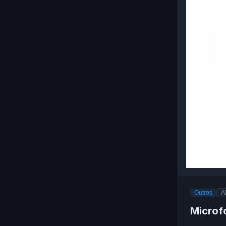
Outros
A
Microf