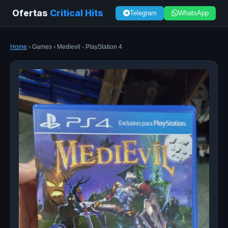
Ofertas
Critical Hits
Telegram
WhatsApp
Home
› Games › Medievil - PlayStation 4