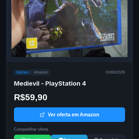
Games
Amazon
03/06/2026
Medievil - PlayStation 4
R$59,90
Ver oferta em Amazon
Compartilhar oferta