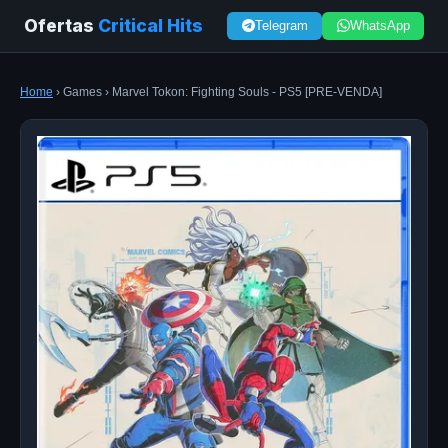
Ofertas
Critical Hits
Telegram
WhatsApp
Home
› Games › Marvel Tokon: Fighting Souls - PS5 [PRE-VENDA]