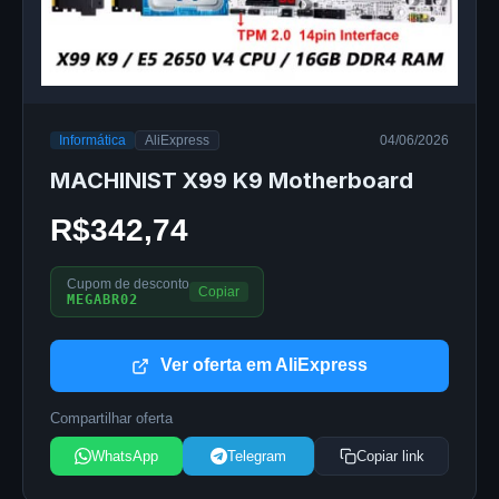
Informática
AliExpress
04/06/2026
MACHINIST X99 K9 Motherboard
R$342,74
Cupom de desconto
Copiar
MEGABR02
Ver oferta em AliExpress
Compartilhar oferta
WhatsApp
Telegram
Copiar link