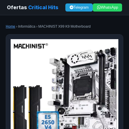
Ofertas
Critical Hits
Telegram
WhatsApp
Home
› Informática › MACHINIST X99 K9 Motherboard