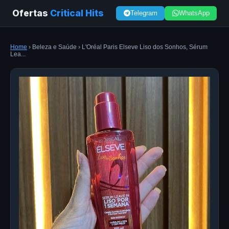
Ofertas
Critical Hits
Telegram
WhatsApp
Home
› Beleza e Saúde › L'Oréal Paris Elseve Liso dos Sonhos, Sérum
Lea...