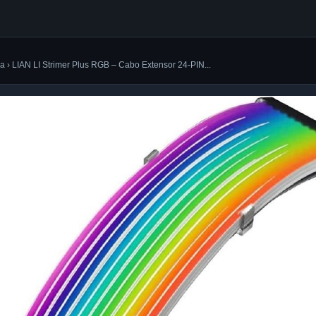
ca › LIAN LI Strimer Plus RGB – Cabo Extensor 24-PIN...