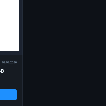
09/07/2026
GB