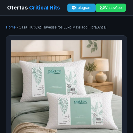
Ofertas
Critical Hits
Telegram
WhatsApp
Home
› Casa › Kit C/2 Travesseiros Luxo Matelado Fibra Antial...