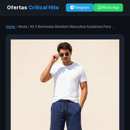
Ofertas
Critical Hits
Telegram
WhatsApp
Home
› Moda › Kit 3 Bermudas Moletom Masculina Academia Para ...