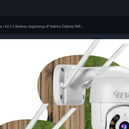
a › Kit 2 Câmeras Segurança IP Interna Externa Wifi...