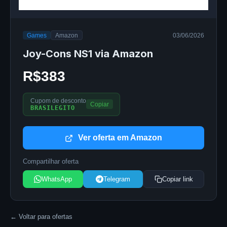
Games
Amazon
03/06/2026
Joy-Cons NS1 via Amazon
R$383
Cupom de desconto
Copiar
BRASILEGITO
Ver oferta em Amazon
Compartilhar oferta
WhatsApp
Telegram
Copiar link
← Voltar para ofertas