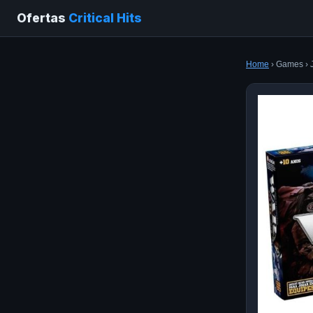
Ofertas
Critical Hits
Home
› Games › 