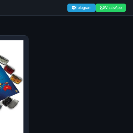
Telegram
WhatsApp