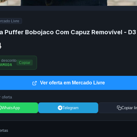
rcado Livre
a Puffer Bobojaco Com Capuz Removível - D3
4
 desconto
Copiar
AMODA
Ver oferta em Mercado Livre
 oferta
WhatsApp
Telegram
Copiar li
ertas