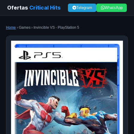
Ofertas
Critical Hits
Telegram
WhatsApp
Home
› Games › Invincible VS - PlayStation 5