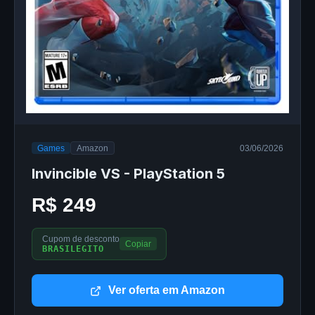
Games
Amazon
03/06/2026
Invincible VS - PlayStation 5
R$ 249
Cupom de desconto
Copiar
BRASILEGITO
Ver oferta em Amazon