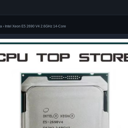
ca › Intel Xeon E5 2690 V4 2.6GHz 14-Core