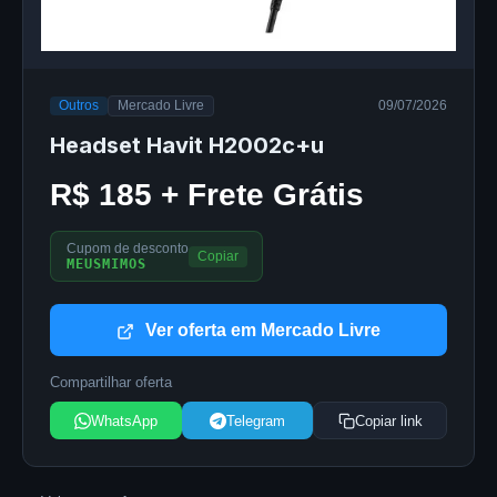
Outros
Mercado Livre
09/07/2026
Headset Havit H2002c+u
R$ 185 + Frete Grátis
Cupom de desconto
Copiar
MEUSMIMOS
Ver oferta em Mercado Livre
Compartilhar oferta
WhatsApp
Telegram
Copiar link