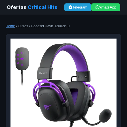
Ofertas
Critical Hits
Telegram
WhatsApp
Home
› Outros › Headset Havit H2002c+u