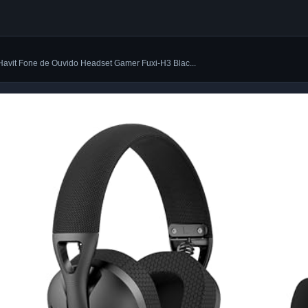
Havit Fone de Ouvido Headset Gamer Fuxi-H3 Blac...