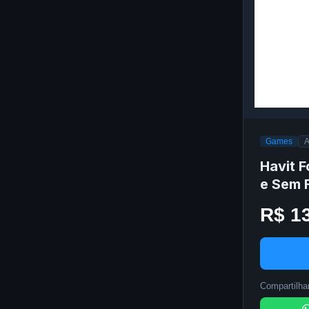
Games
Havit 
e Sem 
R$ 1
Compartilhar