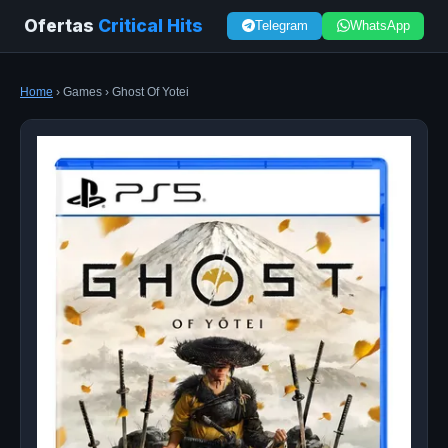
Ofertas
Critical Hits
Telegram
WhatsApp
Home
› Games › Ghost Of Yotei