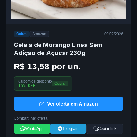
Outros
Amazon
09/07/2026
Geleia de Morango Linea Sem
Adição de Açúcar 230g
R$ 13,58 por un.
Cupom de desconto
Copiar
15% OFF
Ver oferta em Amazon
Compartilhar oferta
WhatsApp
Telegram
Copiar link